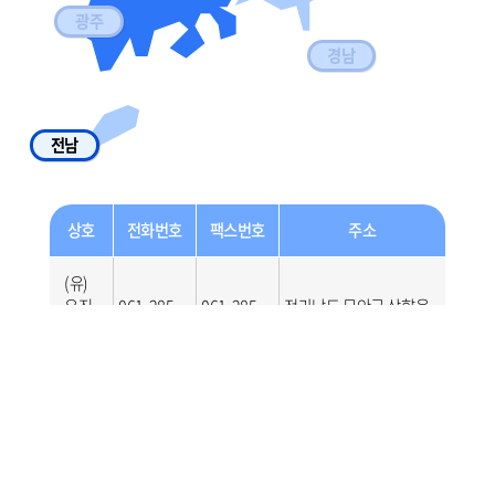
광주
경남
전남
상호
전화번호
팩스번호
주소
(유)
우진
061-285-
061-285-
전라남도 무안군 삼향읍
전기
9557
9558
삼일로 230
상사
제주