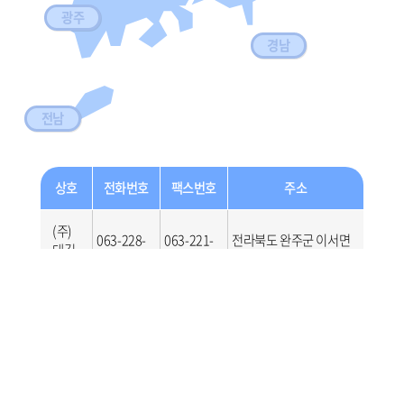
광주
경남
전남
상호
전화번호
팩스번호
주소
(주)
063-228-
063-221-
전라북도 완주군 이서면
대길
0533
9669
은교장동길 20
전력
제주