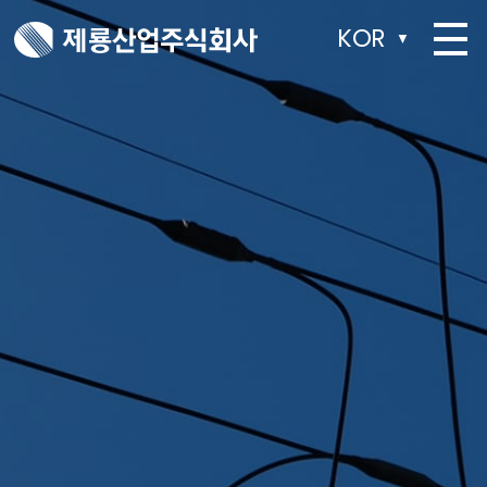
KOR
▼