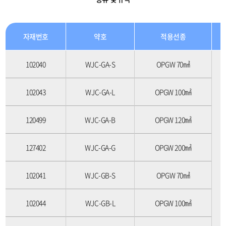
점퍼클램프 JD-200SQ
자재번호
약호
적용선종
102040
WJC-GA-S
OPGW 70㎟
102043
WJC-GA-L
OPGW 100㎟
120499
WJC-GA-B
OPGW 120㎟
127402
WJC-GA-G
OPGW 200㎟
102041
WJC-GB-S
OPGW 70㎟
102044
WJC-GB-L
OPGW 100㎟