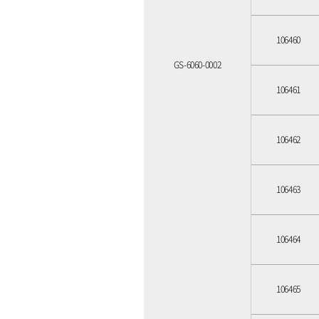
106460
GS-6060-0002
106461
106462
106463
106464
106465