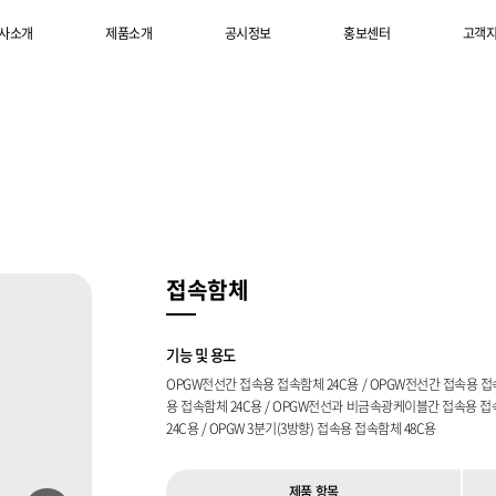
사소개
제품소개
공시정보
홍보센터
고객
접속함체
접속 함체
접
기능 및 용도
OPGW전선간 접속용 접속함체 24C용 / OPGW전선간 접속용 
용 접속함체 24C용 / OPGW전선과 비금속광케이블간 접속용 접속함
24C용 / OPGW 3분기(3방향) 접속용 접속함체 48C용
제품 항목