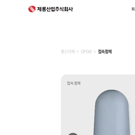
회
통신자재
OPGW
접속함체
접속 함체