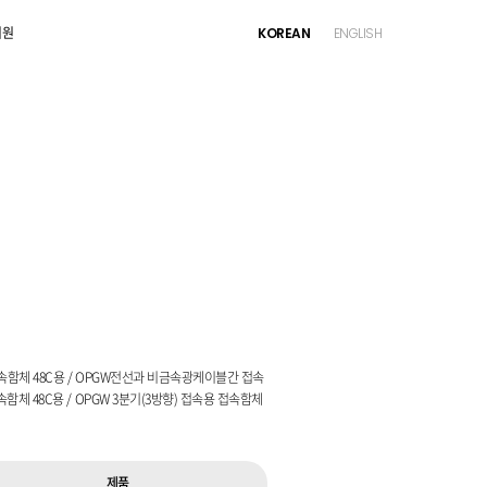
지원
KOREAN
ENGLISH
속 함체 브라켓
접속 함체 브라켓
접속함체 48C용 / OPGW전선과 비금속광케이블간 접속
체 48C용 / OPGW 3분기(3방향) 접속용 접속함체
제품