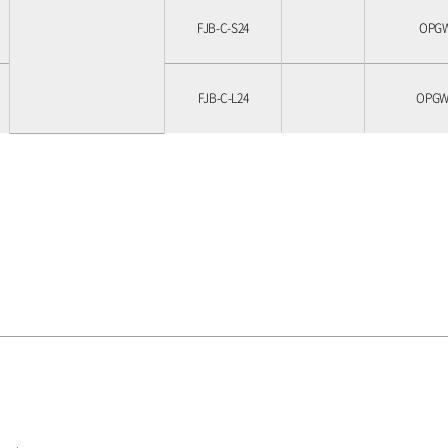
FJB-C-S24
OPGW
FJB-C-L24
OPGW