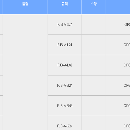
품명
규격
수량
FJB-A-S24
OP
FJB-A-L24
OPG
FJB-A-L48
OPG
FJB-A-B24
OPG
FJB-A-B48
OPG
FJB-A-G24
OPG