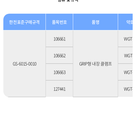
한전표준구매규격
품목번호
품명
약호
106661
WGT-
106662
WGT-L
GS-6015-0010
GRIP형 내장 클램프
106663
WGT-
127441
WGT-