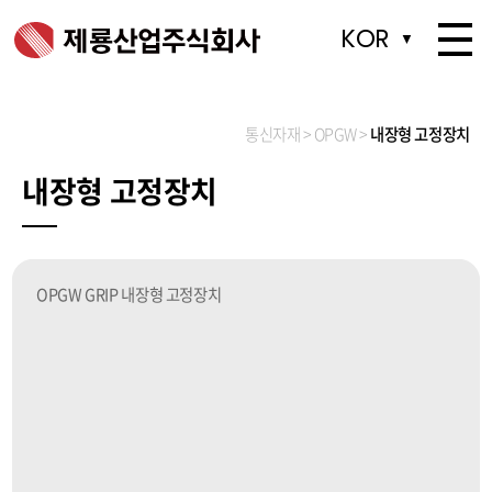
KOR
▼
통신자재
OPGW
내장형 고정장치
내장형 고정장치
OPGW GRIP 내장형 고정장치