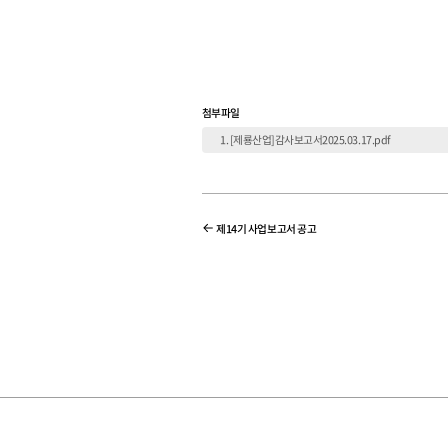
첨부파일
[제룡산업]감사보고서2025.03.17.pdf
제14기 사업보고서 공고