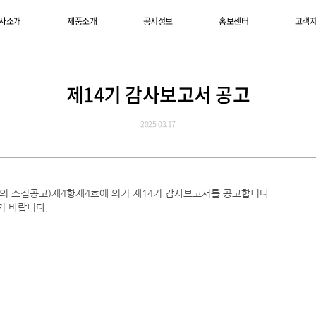
사소개
사소개
제품소개
제품소개
공시정보
공시정보
홍보센터
홍보센터
고객
고객
제14기 감사보고서 공고
2025.03.17
회의 소집공고)제4항제4호에 의거 제14기 감사보고서를 공고합니다.
기 바랍니다.