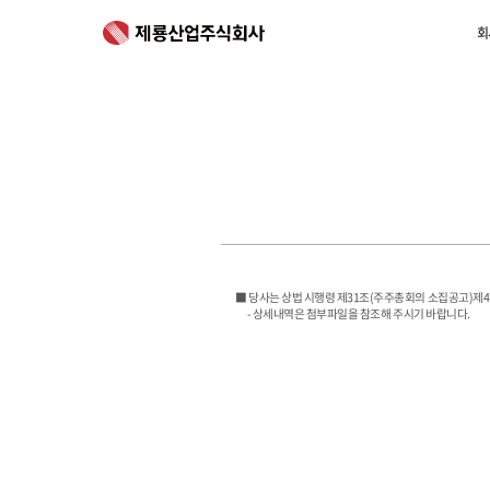
회
회
■ 당사는 상법 시행령 제31조(주주총회의 소집공고)제
- 상세내역은 첨부파일을 참조해 주시기 바랍니다.