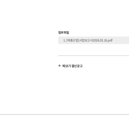
첨부파일
[제룡산업]사업보고서2026.03.16.pdf
제15기 결산공고